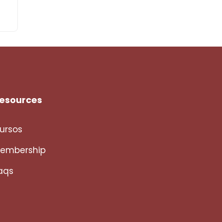
esources
ursos
embership
aqs