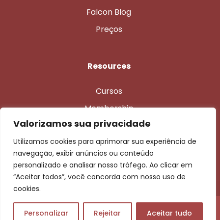
Falcon Blog
Preços
Resources
Cursos
Membership
Valorizamos sua privacidade
Faqs
Utilizamos cookies para aprimorar sua experiência de
navegação, exibir anúncios ou conteúdo
personalizado e analisar nosso tráfego. Ao clicar em
“Aceitar todos”, você concorda com nosso uso de
cookies.
© Copyright © 2015 – 2026 | Falcon Centro de Instrução de
Personalizar
Rejeitar
Aceitar tudo
Aviação LTDA / CNPJ 22.874.276/0001-31